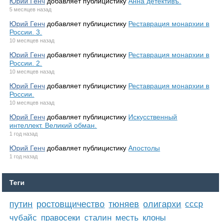
Юрий Генч
добавляет публицистику
Анна детективъ.
5 месяцев назад
Юрий Генч
добавляет публицистику
Реставрация монархии в
России. 3.
10 месяцев назад
Юрий Генч
добавляет публицистику
Реставрация монархии в
России. 2.
10 месяцев назад
Юрий Генч
добавляет публицистику
Реставрация монархии в
России.
10 месяцев назад
Юрий Генч
добавляет публицистику
Искусственный
интеллект. Великий обман.
1 год назад
Юрий Генч
добавляет публицистику
Апостолы
1 год назад
Теги
путин
ростовщичество
тюняев
олигархи
ссср
чубайс
правосеки
сталин
месть
клоны