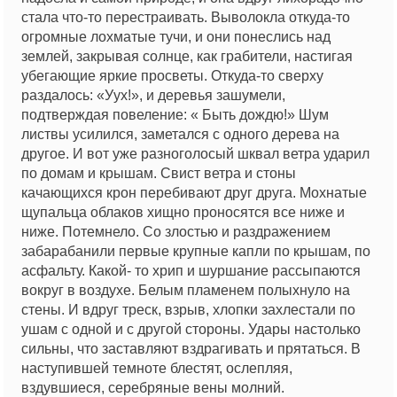
стала что-то перестраивать. Выволокла откуда-то
огромные лохматые тучи, и они понеслись над
землей, закрывая солнце, как грабители, настигая
убегающие яркие просветы. Откуда-то сверху
раздалось: «Уух!», и деревья зашумели,
подтверждая повеление: « Быть дождю!» Шум
листвы усилился, заметался с одного дерева на
другое. И вот уже разноголосый шквал ветра ударил
по домам и крышам. Свист ветра и стоны
качающихся крон перебивают друг друга. Мохнатые
щупальца облаков хищно проносятся все ниже и
ниже. Потемнело. Со злостью и раздражением
забарабанили первые крупные капли по крышам, по
асфальту. Какой- то хрип и шуршание рассыпаются
вокруг в воздухе. Белым пламенем полыхнуло на
стены. И вдруг треск, взрыв, хлопки захлестали по
ушам с одной и с другой стороны. Удары настолько
сильны, что заставляют вздрагивать и прятаться. В
наступившей темноте блестят, ослепляя,
вздувшиеся, серебряные вены молний.