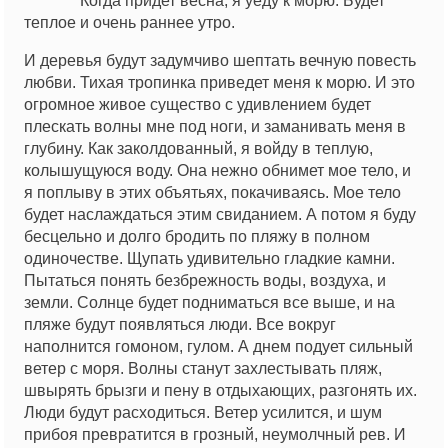
Когда придет весна, я уеду к морю. Будет
теплое и очень раннее утро.
И деревья будут задумчиво шептать вечную повесть
любви. Тихая тропинка приведет меня к морю. И это
огромное живое существо с удивлением будет
плескать волны мне под ноги, и заманивать меня в
глубину. Как заколдованный, я войду в теплую,
колышущуюся воду. Она нежно обнимет мое тело, и
я поплыву в этих объятьях, покачиваясь. Мое тело
будет наслаждаться этим свиданием. А потом я буду
бесцельно и долго бродить по пляжу в полном
одиночестве. Щупать удивительно гладкие камни.
Пытаться понять безбрежность воды, воздуха, и
земли. Солнце будет подниматься все выше, и на
пляже будут появляться люди. Все вокруг
наполнится гомоном, гулом. А днем подует сильный
ветер с моря. Волны станут захлестывать пляж,
швырять брызги и пену в отдыхающих, разгонять их.
Люди будут расходиться. Ветер усилится, и шум
прибоя превратится в грозный, неумолчный рев. И