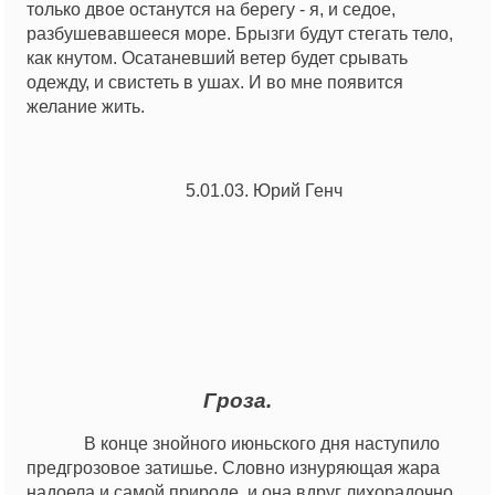
только двое останутся на берегу - я, и седое,
разбушевавшееся море. Брызги будут стегать тело,
как кнутом. Осатаневший ветер будет срывать
одежду, и свистеть в ушах. И во мне появится
желание жить.
5.01.03. Юрий Генч
Гроза.
В конце знойного июньского дня наступило
предгрозовое затишье. Словно изнуряющая жара
надоела и самой природе, и она вдруг лихорадочно