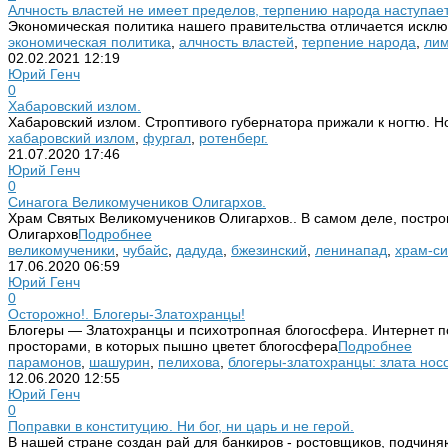
Алчность властей не имеет пределов, терпению народа наступает
Экономическая политика нашего правительства отличается исклю
экономическая политика
,
алчность властей
,
терпение народа
,
лим
02.02.2021
12:19
Юрий Генч
0
Хабаровский излом.
Хабаровский излом. Строптивого губернатора прижали к ногтю. Н
хабаровский излом
,
фургал
,
ротенберг.
21.07.2020
17:46
Юрий Генч
0
Синагога Великомучеников Олигархов.
Храм Святых Великомучеников Олигархов.. В самом деле, постро
Олигархов
Подробнее
великомученики
,
чубайс
,
дадуда
,
бжезинский
,
ленинапад
,
храм-си
17.06.2020
06:59
Юрий Генч
0
Осторожно!. Блогеры-Златохранцы!
Блогеры — Златохранцы и психотропная блогосфера. Интернет 
просторами, в которых пышно цветет блогосфера
Подробнее
парамонов
,
шашурин
,
пелихова
,
блогеры-златохранцы: злата нос
12.06.2020
12:55
Юрий Генч
0
Поправки в конституцию. Ни бог, ни царь и не герой.
В нашей стране создан рай для банкиров - ростовщиков, подчи