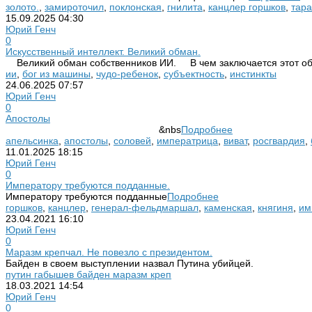
золото.
,
замироточил
,
поклонская
,
гнилита
,
канцлер горшков
,
тара
15.09.2025
04:30
Юрий Генч
0
Искусственный интеллект. Великий обман.
Великий обман собственников ИИ. В чем заключается этот о
ии
,
бог из машины
,
чудо-ребенок
,
субъектность
,
инстинкты
24.06.2025
07:57
Юрий Генч
0
Апостолы
&nbs
Подробнее
апельсинка
,
апостолы
,
соловей
,
императрица
,
виват
,
росгвардия
,
11.01.2025
18:15
Юрий Генч
0
Императору требуются подданные.
Императору требуются подданные
Подробнее
горшков
,
канцлер
,
генерал-фельдмаршал
,
каменская
,
княгиня
,
им
23.04.2021
16:10
Юрий Генч
0
Маразм крепчал. Не повезло с президентом.
Байден в своем выступлении назвал Путина убийцей
путин габышев байден маразм креп
18.03.2021
14:54
Юрий Генч
0