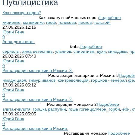
Публицистика
Как накажут воров?
Как накажут пойманных воров
Подробнее
кириенко
,
матвиенко
,
греф
,
голикова
,
песков
,
толстой.
27.06.2026
12:15
Юрий Генч
0
Анна детективъ.
&nbs
Подробнее
сериалы
,
анна детективъ
,
ульянов
,
спиритизм
,
духи
,
кинодивы
,
пр
26.02.2026
07:40
Юрий Генч
0
Реставрация монархии в России. 3.
Реставрация монархии в России. 3
Подроб
имидж царя
,
тимур иванов
,
контреволюция
,
горшков - генерал ф
17.09.2025
05:12
Юрий Генч
0
Реставрация монархии в России. 2.
Реставрация монархии 2
Подробнее
элита-гнилита
,
гришка распутин
,
гоша гогенцоллерн
,
горби
,
ебн
,
с
17.09.2025
05:05
Юрий Генч
0
Реставрация монархии в России.
Реставрация монархи
Подробнее