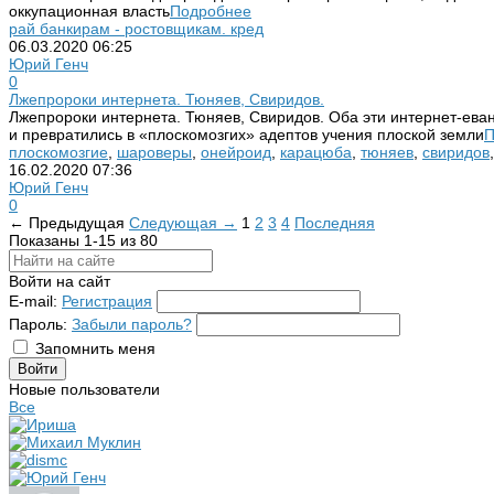
оккупационная власть
Подробнее
рай банкирам - ростовщикам. кред
06.03.2020
06:25
Юрий Генч
0
Лжепророки интернета. Тюняев, Свиридов.
Лжепророки интернета. Тюняев, Свиридов. Оба эти интернет-ева
и превратились в «плоскомозгих» адептов учения плоской земли
П
плоскомозгие
,
шароверы
,
онейроид
,
карацюба
,
тюняев
,
свиридов
16.02.2020
07:36
Юрий Генч
0
← Предыдущая
Следующая →
1
2
3
4
Последняя
Показаны 1-15 из 80
Войти на сайт
E-mail:
Регистрация
Пароль:
Забыли пароль?
Запомнить меня
Новые пользователи
Все