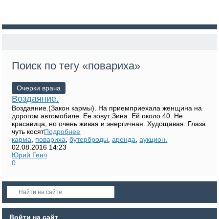
Поиск по тегу «повариха»
Очерки врача
Воздаяние.
Воздаяние.(Закон кармы). На приемприехала женщина на
дорогом автомобиле. Ее зовут Зина. Ей около 40. Не
красавица, но очень живая и энергичная. Худощавая. Глаза
чуть косят
Подробнее
карма
,
повариха
,
бутерброды
,
аренда
,
аукцион.
02.08.2016
14:23
Юрий Генч
0
Войти на сайт