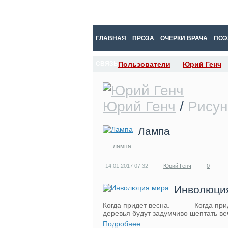
ГЛАВНАЯ
ПРОЗА
ОЧЕРКИ ВРАЧА
ПОЭ
СВЯЗЬ
Пользователи
Юрий Генч
Юрий Генч
/
Рисун
Лампа
лампа
14.01.2017
07:32
Юрий Генч
0
Инволюци
Когда придет весна. Когда придет 
деревья будут задумчиво шептать в
Подробнее