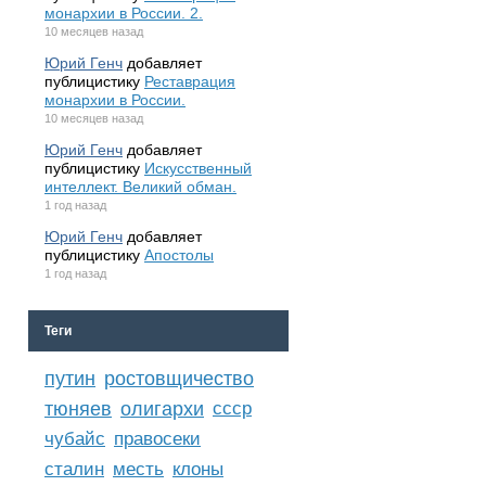
монархии в России. 2.
10 месяцев назад
Юрий Генч
добавляет
публицистику
Реставрация
монархии в России.
10 месяцев назад
Юрий Генч
добавляет
публицистику
Искусственный
интеллект. Великий обман.
1 год назад
Юрий Генч
добавляет
публицистику
Апостолы
1 год назад
Теги
путин
ростовщичество
тюняев
олигархи
ссср
чубайс
правосеки
сталин
месть
клоны