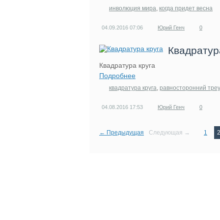
инволюция мира
,
когда придет весна
04.09.2016
07:06
Юрий Генч
0
Квадратур
Квадратура круга
Подробнее
квадратура круга
,
равносторонний треу
04.08.2016
17:53
Юрий Генч
0
← Предыдущая
Следующая →
1