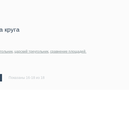
а круга
гольник
,
царский треугольник
,
сравнение площадей.
2
Показаны 16-18 из 18