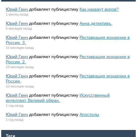
Юрий Генч
добавляет публицистику
Как накажут воров?
1 месяц назад
Юрий Генч
добавляет публицистику
Анна детективъ.
5 месяцев назад
Юрий Генч
добавляет публицистику
Реставрация монархии в
России. 3.
10 месяцев назад
Юрий Генч
добавляет публицистику
Реставрация монархии в
России. 2.
10 месяцев назад
Юрий Генч
добавляет публицистику
Реставрация монархии в
России.
10 месяцев назад
Юрий Генч
добавляет публицистику
Искусственный
интеллект. Великий обман.
1 год назад
Юрий Генч
добавляет публицистику
Апостолы
1 год назад
Теги