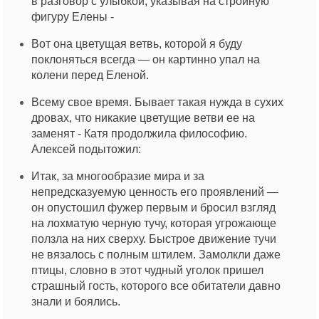
в разговор с улыбкой, указывая на стройную
фигуру Елены -
Вот она цветущая ветвь, которой я буду
поклоняться всегда — он картинно упал на
колени перед Еленой.
Всему свое время. Бывает такая нужда в сухих
дровах, что никакие цветущие ветви ее на
заменят - Катя продолжила философию.
Алексей подытожил:
Итак, за многообразие мира и за
непредсказуемую ценность его проявлений —
он опустошил фужер первым и бросил взгляд
на лохматую черную тучу, которая угрожающе
ползла на них сверху. Быстрое движение тучи
не вязалось с полным штилем. Замолкли даже
птицы, словно в этот чудный уголок пришел
страшный гость, которого все обитатели давно
знали и боялись.