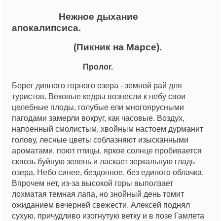
Нежное дыхание
апокалипсиса.
(Пикник на Марсе).
Пролог.
Берег дивного горного озера - земной рай для
туристов. Вековые кедры вознесли к небу свои
целебные плоды, голубые ели многоярусными
пагодами замерли вокруг, как часовые. Воздух,
напоенный смолистым, хвойным настоем дурманит
голову, лесные цветы соблазняют изысканными
ароматами, поют птицы, яркое солнце пробивается
сквозь буйную зелень и ласкает зеркальную гладь
озера. Небо синее, бездонное, без единого облачка.
Впрочем нет, из-за высокой горы выползает
лохматая темная лапа, но знойный день томит
ожиданием вечерней свежести. Алексей поднял
сухую, причудливо изогнутую ветку и в позе Гамлета