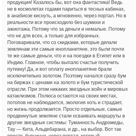
продукция! Казалось бы, вот она фантастика! Ведь
не в космолетах годами париться в тесных кабинах,
в анабиозе киснуть, а мгновенно, через портал. Но в
реальности все происходило без шумихи и
ажиотажа. Потому что за деньги и немалые. Потому
что не для всех, а только для избранных.
Поговаривали, что со скидками, которые делали
землянам эти самые инопланетяне, это были почти
те же самые деньги, что и на поездки в Египет или в
Индию. Главное, чтобы выпало счастье получить
путевку! Да, и вот оплату инопланетяне брали
исключительно золотом. Поэтому начался сразу бум
на биржах с ценами на золото и бум туристической
отрасли. При этом никаких звездных войн и мировых
катаклизмов. Полюса остаются на своих местах,
потопов не наблюдается, экология хоть и страдает,
но жизнь продолжается. Просто отдельные, самые
продвинутые земляне стали осваивать маршруты в
другие звездные системы: Туманность Андромеды,
Тау — Кита, Альдебарана, и др., на выбор. Вот так
просто, буднично, через портал, который