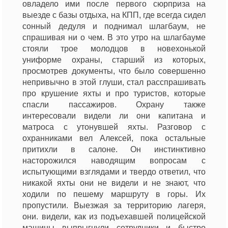
овладело ими после первого сюрприза на
выезде с базы отдыха, на КПП, где всегда сидел
сонный дедуля и поднимал шлагбаум, не
спрашивая ни о чем. В это утро на шлагбауме
стояли трое молодцов в новехонькой
униформе охраны, старший из которых,
просмотрев документы, что было совершенно
непривычно в этой глуши, стал расспрашивать
про крушение яхты и про туристов, которые
спасли пассажиров. Охрану также
интересовали видели ли они капитана и
матроса с утонувшей яхты. Разговор с
охранниками вел Алексей, пока остальные
притихли в салоне. Он инстинктивно
насторожился наводящим вопросам с
испытующими взглядами и твердо ответил, что
никакой яхты они не видели и не знают, что
ходили по пешему маршруту в горы. Их
пропустили. Выезжая за территорию лагеря,
они. видели, как из подъехавшей полицейской
машины выпрыгнули сотрудники и быстро