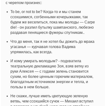
с черепом произнес:
To be, or not to be?
Когда-то и мы станем
ссохшимися, согбенными кочерыжками, так
будем же веселиться, пока мы молоды —
Carpe
die!
- он разлил бутылку шампанского, любезно
раздавая пенящиеся фужеры спутникам..
Что до меня, так я не хотел бы дожить до мрака
угасанья — курчавая голова Вадима
упрямилась, как всегда.
И кому умирать молодым? - подхватила
театральную декламацию Зоя, взяв ветку из
руки Алексея — с годами зелень становится
сухим, но более ценным горючим материалом,
благодатным источником энергии и тепла, и
пользы в нем больше.
Не скажи, лучше иметь цветующую зеленую
ветвь, чем ссохшийся сучок — Михаил вступил