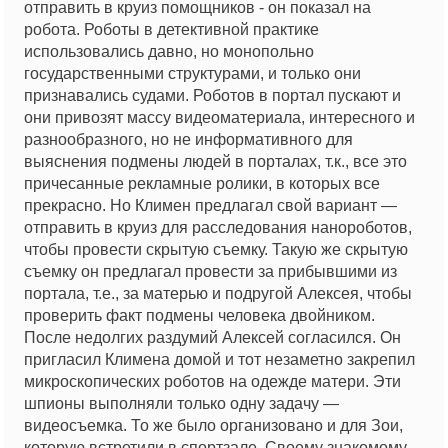
отправить в круиз помощников - он показал на
робота. Роботы в детективной практике
использовались давно, но монопольно
государственными структурами, и только они
признавались судами. Роботов в портал пускают и
они привозят массу видеоматериала, интересного и
разнообразного, но не информативного для
выяснения подмены людей в порталах, т.к., все это
причесанные рекламные ролики, в которых все
прекрасно. Но Климен предлагал свой вариант —
отправить в круиз для расследования нанороботов,
чтобы провести скрытую съемку. Такую же скрытую
съемку он предлагал провести за прибывшими из
портала, т.е., за матерью и подругой Алексея, чтобы
проверить факт подмены человека двойником.
После недолгих раздумий Алексей согласился. Он
пригласил Климена домой и тот незаметно закрепил
микроскопических роботов на одежде матери. Эти
шпионы выполняли только одну задачу —
видеосъемка. То же было организовано и для Зои,
которую встретили в спортзале. Своему знакомому,