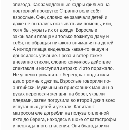
эпизода. Как замедленные кадры фильма на
повторной прокрутке Странно вели себя
взрослые. Они, словно не замечали детей и
даже не пытались оказывать им помощь, или,
хотя бы, укрыть их от дождя. Взрослые
закрывали плащами только пожилую даму и
себя, не обращая никакого внимания на детей.
А из-под плаща виднелась какая-то чешуя и
доносилось урчание. Гроза и ветер также
внезапно стихли, словно кончилось действие
спектакля и наступил антракт. И это поражало.
Не успели причалить к берегу, как подкатили
два огромных джипа. Взрослые говорили по-
английски. Мужчины из приехавших машин на
руках перенесли женщин на берег, укрыли
пледами, затем погрузили во второй джип всех
испуганных детей и уехали. Капитан с
матросом еле догребли на полузатопленной
яхте до берега, находясь в шоке от катастрофы
и неожиданного спасения. Они благодарили