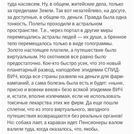
туда насовсем. Ну, в общем, житейские дела, только
за пределами Земли. Так вот незатейливо, на досуге,
за доступные, в общем-то, деньги. Правда была одна
тонкость. Полеты проходили в астральном
пространстве. Т.е., через портал в другие миры
перемещались астралы людей — их души, а бренное
тело перемещалось только в виде голограммы.
Золото настоящее платили, а путешествие было
виртуальным. Но охотников все равно было
предостаточно. Кое-кто быстро усек, что это новый
планетарный развод, наподобие эпидемии СПИД-
ВИЧ, когда все страны развели на деньги для фарм-
кампаний, а сама болезнь была есть и будет: «ныне,
присно и вовеки веков» безо всякой эпидемии ВИЧ
и, кстати, вполне излечимая, если не использовать
токсичые лекарства этих же фирм. Да еще пошли
сплетни, что из этого виртуального, звездного
путешествия возвращаются без реальных органов!
Но: собака лает, а караван идет. Пенсионеры валом
валили туда, когда оказалось, что, якобы,