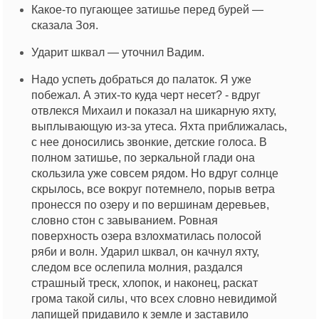
Какое-то пугающее затишье перед бурей —
сказала Зоя.
Ударит шквал — уточнил Вадим.
Надо успеть добраться до палаток. Я уже
побежал. А этих-то куда черт несет? - вдруг
отвлекся Михаил и показал на шикарную яхту,
выплывающую из-за утеса. Яхта приближалась,
с нее доносились звонкие, детские голоса. В
полном затишье, по зеркальной глади она
скользила уже совсем рядом. Но вдруг солнце
скрылось, все вокруг потемнело, порыв ветра
пронесся по озеру и по вершинам деревьев,
словно стон с завыванием. Ровная
поверхность озера взлохматилась полосой
ряби и волн. Ударил шквал, он качнул яхту,
следом все ослепила молния, раздался
страшный треск, хлопок, и наконец, раскат
грома такой силы, что всех словно невидимой
лапищей придавило к земле и заставило