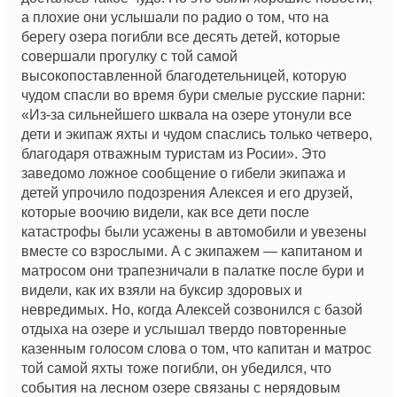
а плохие они услышали по радио о том, что на
берегу озера погибли все десять детей, которые
совершали прогулку с той самой
высокопоставленной благодетельницей, которую
чудом спасли во время бури смелые русские парни:
«Из-за сильнейшего шквала на озере утонули все
дети и экипаж яхты и чудом спаслись только четверо,
благодаря отважным туристам из Росии». Это
заведомо ложное сообщение о гибели экипажа и
детей упрочило подозрения Алексея и его друзей,
которые воочию видели, как все дети после
катастрофы были усажены в автомобили и увезены
вместе со взрослыми. А с экипажем — капитаном и
матросом они трапезничали в палатке после бури и
видели, как их взяли на буксир здоровых и
невредимых. Но, когда Алексей созвонился с базой
отдыха на озере и услышал твердо повторенные
казенным голосом слова о том, что капитан и матрос
той самой яхты тоже погибли, он убедился, что
события на лесном озере связаны с нерядовым