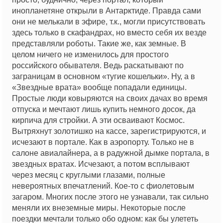
инопланетяне открыли в Антарктиде. Правда сами
они не мелькали в эфире, т.к., могли присутствовать
здесь только в скафандрах, но вместо себя их везде
представляли роботы. Такие же, как земные. В
целом ничего не изменилось для простого
российского обывателя. Ведь раскатывают по
заграницам в основном «тугие кошельки». Ну, а в
«Звездные врата» вообще попадали единицы.
Простые люди ковыряются на своих дачах во время
отпуска и мечтают лишь купить немного досок, да
кирпича для стройки. А эти осваивают Космос.
Вытряхнут золотишко на кассе, зарегистрируются, и
исчезают в портале. Как в аэропорту. Только не в
салоне авиалайнера, а в радужной дымке портала, в
звездных вратах. Исчезают, а потом всплывают
через месяц с круглыми глазами, полные
невероятных впечатлений. Кое-то с фиолетовым
загаром. Многих после этого не узнавали, так сильно
меняли их внеземные миры. Некоторые после
поездки мечтали только обо одном: как бы улететь