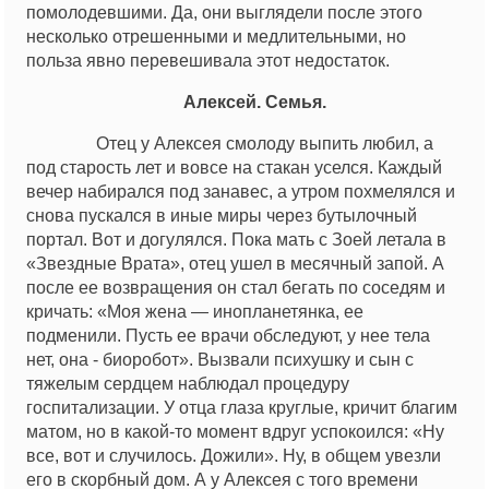
помолодевшими. Да, они выглядели после этого
несколько отрешенными и медлительными, но
польза явно перевешивала этот недостаток.
Алексей. Семья.
Отец у Алексея смолоду выпить любил, а
под старость лет и вовсе на стакан уселся. Каждый
вечер набирался под занавес, а утром похмелялся и
снова пускался в иные миры через бутылочный
портал. Вот и догулялся. Пока мать с Зоей летала в
«Звездные Врата», отец ушел в месячный запой. А
после ее возвращения он стал бегать по соседям и
кричать: «Моя жена — инопланетянка, ее
подменили. Пусть ее врачи обследуют, у нее тела
нет, она - биоробот». Вызвали психушку и сын с
тяжелым сердцем наблюдал процедуру
госпитализации. У отца глаза круглые, кричит благим
матом, но в какой-то момент вдруг успокоился: «Ну
все, вот и случилось. Дожили». Ну, в общем увезли
его в скорбный дом. А у Алексея с того времени