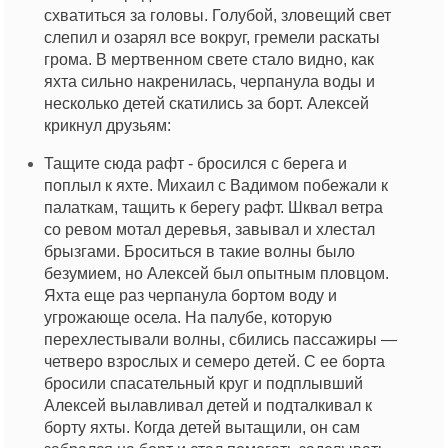
схватиться за головы. Голубой, зловещий свет
слепил и озарял все вокруг, гремели раскаты
грома. В мертвенном свете стало видно, как
яхта сильно накренилась, черпанула воды и
несколько детей скатились за борт. Алексей
крикнул друзьям:
Тащите сюда рафт - бросился с берега и
поплыл к яхте. Михаил с Вадимом побежали к
палаткам, тащить к берегу рафт. Шквал ветра
со ревом мотал деревья, завывал и хлестал
брызгами. Броситься в такие волны было
безумием, но Алексей был опытным пловцом.
Яхта еще раз черпанула бортом воду и
угрожающе осела. На палубе, которую
перехлестывали волны, сбились пассажиры —
четверо взрослых и семеро детей. С ее борта
бросили спасательный круг и подплывший
Алексей вылавливал детей и подталкивал к
борту яхты. Когда детей вытащили, он сам