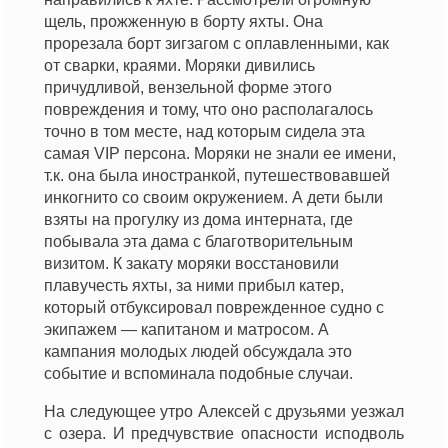
щель, прожженную в борту яхты. Она
прорезала борт зигзагом с оплавленными, как
от сварки, краями. Моряки дивились
причудливой, вензельной форме этого
повреждения и тому, что оно располагалось
точно в том месте, над которым сидела эта
самая VIP персона. Моряки не знали ее имени,
т.к. она была иностранкой, путешествовавшей
инкогнито со своим окружением. А дети были
взяты на прогулку из дома интерната, где
побывала эта дама с благотворительным
визитом. К закату моряки восстановили
плавучесть яхты, за ними прибыл катер,
который отбуксировал поврежденное судно с
экипажем — капитаном и матросом. А
кампания молодых людей обсуждала это
событие и вспоминала подобные случаи.
На следующее утро Алексей с друзьями уезжал
с озера. И предчувствие опасности исподволь