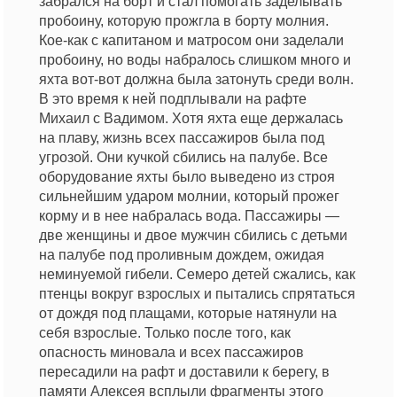
забрался на борт и стал помогать заделывать
пробоину, которую прожгла в борту молния.
Кое-как с капитаном и матросом они заделали
пробоину, но воды набралось слишком много и
яхта вот-вот должна была затонуть среди волн.
В это время к ней подплывали на рафте
Михаил с Вадимом. Хотя яхта еще держалась
на плаву, жизнь всех пассажиров была под
угрозой. Они кучкой сбились на палубе. Все
оборудов
а
ние яхты было выведено из строя
сильнейшим ударом молнии, который прожег
корму и в нее набралась вода. Пассажиры —
две женщины и двое мужчин сбились с детьми
на палубе под проливным дождем, ожидая
неминуемой гибели. Семеро детей сжались, как
птенцы вокруг взрослых и пытались спрятаться
от дождя под плащами, которые натянули на
себя взрослые. Только после того, как
опасность миновала и всех пассажиров
пересадили на рафт и доставили к берегу, в
памяти Алексея всплыли фрагменты этого