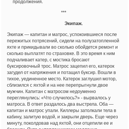
продолжения.
***
Экипаж.
Экипаж — капитан и матрос, успокоившиеся после
пережитых потрясений, сидели на полузатопленной
яхте и прикидывали во сколько обойдется ремонт и
сколько выплатят по страховке. В это время к ним
подчаливает катер, с мостика бросают
буксировочный трос. Матрос зацепил его, катерок
загудел от напряжения и потащил буксир. Вошли в
тихое, уединенное место. Катерок заглушил мотор,
сблизился с яхтой и на нее перепрыгнули двое
мужчин. Капитан с матросом недоуменно
переглянулись: «Что случилось?» - вырвалось у
матроса. В ответ раздалось два выстрела. Оба —
капитан и матрос упали. Киллеры затолкали тела в
кабину, залитую водой, и закрыли дверь. Еще через
минуту, поколдовав над яхтой, они отцепили ее и