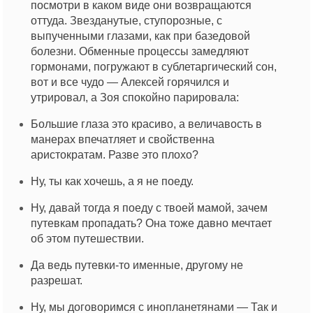
посмотри в каком виде они возвращаются
оттуда. Звезданутые, ступорозные, с
выпученными глазами, как при базедовой
болезни. Обменные процессы замедляют
гормонами, погружают в сублетаргический сон,
вот и все чудо — Алексей горячился и
утрировал, а Зоя спокойно парировала:
Большие глаза это красиво, а величавость в
манерах впечатляет и свойственна
аристократам. Разве это плохо?
Ну, ты как хочешь, а я не поеду.
Ну, давай тогда я поеду с твоей мамой, зачем
путевкам пропадать? Она тоже давно мечтает
об этом путешествии.
Да ведь путевки-то именные, другому не
разрешат.
Ну, мы договоримся с инопланетянами — Так и