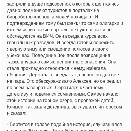
застряли в душе подозрения, о которых шептались
давно: подменяют туристов в порталах на
биороботов-клонов, а людей похищают. И
подтверждением тому был факт, что сами олигархи и
их семьи ни в какие порталы не суются, как и не
обследуются на ВИЧ. Они всегда в курсе всех
глобальных разводов. И всегда готовы пережить
ядерную зиму или смещение полюсов в своих
убежищах. Поведение Зои после возвращения
также внушало самые неприятные опасения. Она
стала прохладно относиться к нему, избегала
общения. Держалась всегда так, словно он для нее
не пара. Это обескураживало Алексея, но он решил
во всем разобраться. Обратился к частному
детективу и поделился сомнениями. Самое начало
этой истории на горном озере, с пропажей детей,
Климен, так звали детектива, выслушал с интересом
и сказал:
- Вертится в голове подобная история, случившаяся
в начале 20-го века. Тоже была пропажа детей на