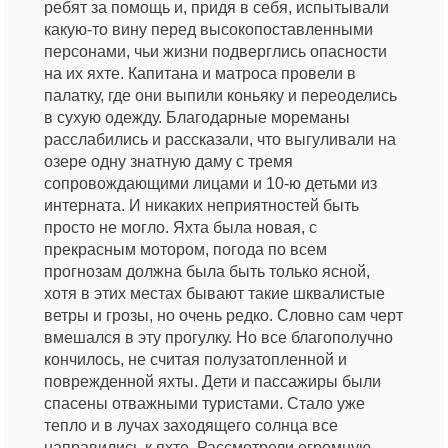
ребят за помощь и, придя в себя, испытывали
какую-то вину перед высокопоставленными
персонами, чьи жизни подверглись опасности
на их яхте. Капитана и матроса провели в
палатку, где они выпили коньяку и переоделись
в сухую одежду. Благодарные мореманы
расслабились и рассказали, что выгуливали на
озере одну знатную даму с тремя
сопровождающими лицами и 10-ю детьми из
интерната. И никаких неприятностей быть
просто не могло. Яхта была новая, с
прекрасным мотором, погода по всем
прогнозам должна была быть только ясной,
хотя в этих местах бывают такие шквалистые
ветры и грозы, но очень редко. Словно сам черт
вмешался в эту прогулку. Но все благополучно
кончилось, не считая полузатопленной и
поврежденной яхты. Дети и пассажиры были
спасены отважными туристами. Стало уже
тепло и в лучах заходящего солнца все
направились к яхте. Рассмотрели огромную