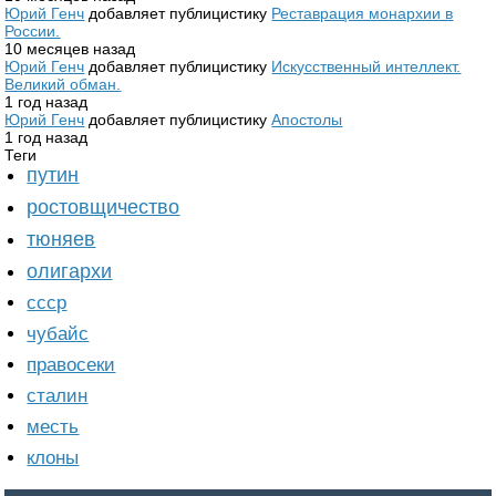
Юрий Генч
добавляет публицистику
Реставрация монархии в
России.
10 месяцев назад
Юрий Генч
добавляет публицистику
Искусственный интеллект.
Великий обман.
1 год назад
Юрий Генч
добавляет публицистику
Апостолы
1 год назад
Теги
путин
ростовщичество
тюняев
олигархи
ссср
чубайс
правосеки
сталин
месть
клоны