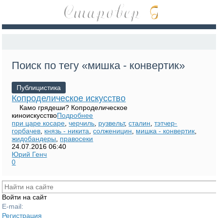
Поиск по тегу «мишка - конвертик»
Публицистика
Копроделическое искусство
Камо грядеши? Копроделическое
киноискусство
Подробнее
при царе косаре
,
черчиль
,
рузвельт
,
сталин
,
тэтчер-
горбачев
,
князь - никита
,
солженицин
,
мишка - конвертик
,
жидобандеры
,
правосеки
24.07.2016
06:40
Юрий Генч
0
Войти на сайт
E-mail:
Регистрация