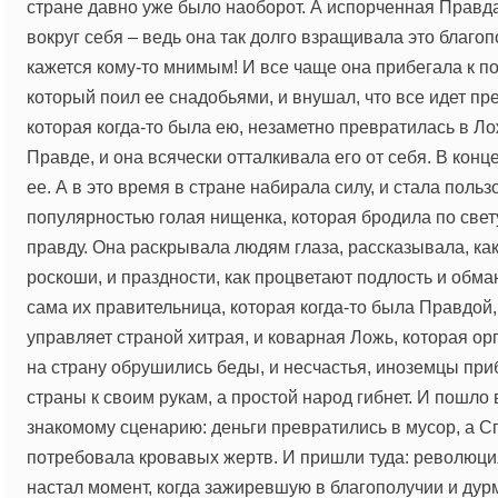
стране давно уже было наоборот. А испорченная Правда
вокруг себя – ведь она так долго взращивала это благоп
кажется кому-то мнимым! И все чаще она прибегала к 
который поил ее снадобьями, и внушал, что все идет пр
которая когда-то была ею, незаметно превратилась в Л
Правде, и она всячески отталкивала его от себя. В конц
ее. А в это время в стране набирала силу, и стала поль
популярностью голая нищенка, которая бродила по свету
правду. Она раскрывала людям глаза, рассказывала, как
роскоши, и праздности, как процветают подлость и обма
сама их правительница, которая когда-то была Правдой
управляет страной хитрая, и коварная Ложь, которая ор
на страну обрушились беды, и несчастья, иноземцы при
страны к своим рукам, а простой народ гибнет. И пошло 
знакомому сценарию: деньги превратились в мусор, а 
потребовала кровавых жертв. И пришли туда: революция
настал момент, когда зажиревшую в благополучии и дур