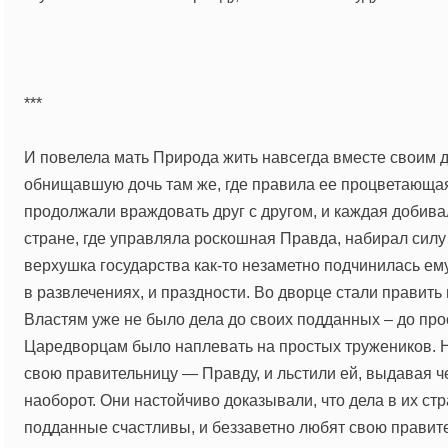
***
И повелела мать Природа жить навсегда вместе своим 
обнищавшую дочь там же, где правила ее процветающая
продолжали враждовать друг с другом, и каждая добива
стране, где управляла роскошная Правда, набирал силу
верхушка государства как-то незаметно подчинилась ему
в развлечениях, и праздности. Во дворце стали править
Властям уже не было дела до своих подданных – до про
Царедворцам было наплевать на простых тружеников. 
свою правительницу — Правду, и льстили ей, выдавая че
наоборот. Они настойчиво доказывали, что дела в их стр
подданные счастливы, и беззаветно любят свою правите