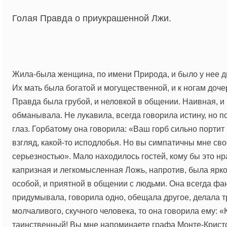
Голая
Голая Правда о приукрашенной Лжи.
Правда
о
Жила-была женщина, по имени Природа, и было у нее д
Их мать была богатой и могущественной, и к ногам доч
приукрашенной
Правда была грубой, и неловкой в общении. Наивная, и 
обманывала. Не лукавила, всегда говорила истину, но по
Лжи.
глаз. Горбатому она говорила: «Ваш горб сильно портит в
взгляд, какой-то исподлобья. Но вы симпатичны мне св
серьезностью». Мало находилось гостей, кому бы это нр
капризная и легкомысленная Ложь, напротив, была ярк
особой, и приятной в общении с людьми. Она всегда фан
придумывала, говорила одно, обещала другое, делала т
молчаливого, скучного человека, то она говорила ему: «
таинственный! Вы мне напоминаете графа Монте-Крист