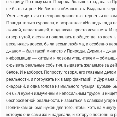
сестрицу. Поэтому мать Природа больше страдала за Пр
ее быть хитрее. Не бояться обманывать. Выдавать черно
Уметь смиряться с несправедливостью, терпеть и не зам
Правда только суровела, и возражала: «Но ведь тогда в
лживой, ненастоящей, и однажды просто исчезнет». И 
отвергнутой, а если и появлялась в обществе, то всем г
веселилась вовсю, была всеми любима, и особенно не
джаном – был такой министр у Природы. Дурман – джа
информации — хитрым и ловким утешителем – обманщи
скрывать реальные события, выдавать желаемое за дей
белое. И наоборот. Попросту говоря, его главным делом
реальности, и погружать их в мир фантазий. У Дурмана 
снадобий, и одна голова из мыльного пузыря. Дурман б
он был нужен измученным непосильным трудом и нището
беспросветной реальности, и забыться в сладком угаре 
Политикам он был нужен для того, чтобы хоть на минуту 
которую они сами же и наделали, и которую постоянно р