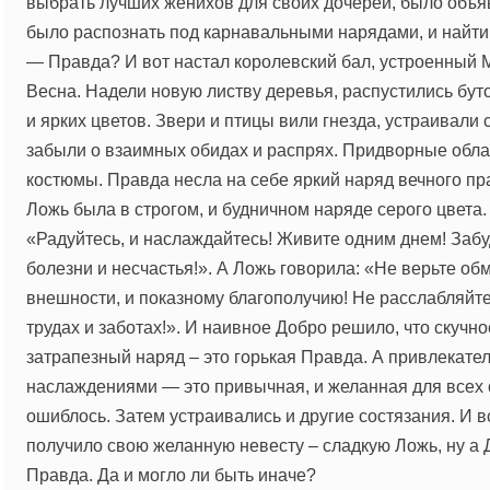
выбрать лучших женихов для своих дочерей, было объя
было распознать под карнавальными нарядами, и найти н
— Правда? И вот настал королевский бал, устроенный
Весна. Надели новую листву деревья, распустились бу
и ярких цветов. Звери и птицы вили гнезда, устраивали 
забыли о взаимных обидах и распрях. Придворные обла
костюмы. Правда несла на себе яркий наряд вечного пра
Ложь была в строгом, и будничном наряде серого цвета.
«Радуйтесь, и наслаждайтесь! Живите одним днем! Забуд
болезни и несчастья!». А Ложь говорила: «Не верьте об
внешности, и показному благополучию! Не расслабляйте
трудах и заботах!». И наивное Добро решило, что скучн
затрапезный наряд – это горькая Правда. А привлекате
наслаждениями — это привычная, и желанная для всех с
ошиблось. Затем устраивались и другие состязания. И в
получило свою желанную невесту – сладкую Ложь, ну а 
Правда. Да и могло ли быть иначе?