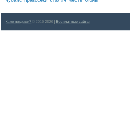
чубайс
правосеки
сталин
месть
клоны
Камо грядеши?
© 2016-2026 |
Бесплатные сайты