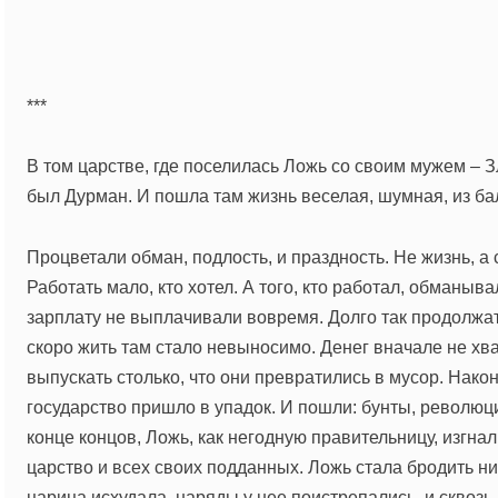
***
В том царстве, где поселилась Ложь со своим мужем – 
был Дурман. И пошла там жизнь веселая, шумная, из ба
Процветали обман, подлость, и праздность. Не жизнь, а
Работать мало, кто хотел. А того, кто работал, обманыв
зарплату не выплачивали вовремя. Долго так продолжат
скоро жить там стало невыносимо. Денег вначале не хва
выпускать столько, что они превратились в мусор. Нако
государство пришло в упадок. И пошли: бунты, революц
конце концов, Ложь, как негодную правительницу, изгнал
царство и всех своих подданных. Ложь стала бродить н
царица исхудала, наряды у нее поистрепались, и сквоз