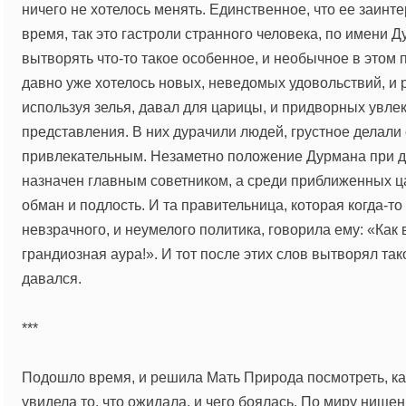
ничего не хотелось менять. Единственное, что ее заинт
время, так это гастроли странного человека, по имени 
вытворять что-то такое особенное, и необычное в этом
давно уже хотелось новых, неведомых удовольствий, и 
используя зелья, давал для царицы, и придворных увл
представления. В них дурачили людей, грустное делал
привлекательным. Незаметно положение Дурмана при д
назначен главным советником, а среди приближенных ц
обман и подлость. И та правительница, которая когда-т
невзрачного, и неумелого политика, говорила ему: «Как
грандиозная аура!». И тот после этих слов вытворял так
давался.
***
Подошло время, и решила Мать Природа посмотреть, как
увидела то, что ожидала, и чего боялась. По миру нище