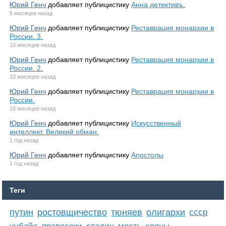
Юрий Генч
добавляет публицистику
Анна детективъ.
5 месяцев назад
Юрий Генч
добавляет публицистику
Реставрация монархии в
России. 3.
10 месяцев назад
Юрий Генч
добавляет публицистику
Реставрация монархии в
России. 2.
10 месяцев назад
Юрий Генч
добавляет публицистику
Реставрация монархии в
России.
10 месяцев назад
Юрий Генч
добавляет публицистику
Искусственный
интеллект. Великий обман.
1 год назад
Юрий Генч
добавляет публицистику
Апостолы
1 год назад
Теги
путин
ростовщичество
тюняев
олигархи
ссср