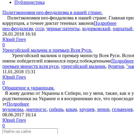
Публицистика
Политэкономия нео-феодализма в нашей стране.
Политэкономия нео-феодализма в нашей стране. Главная прич
коррупция, а точнее диктат теневых законов
Подробнее
нео-феодализм
,
ссср
,
черные патенты
,
ходорковский
,
пархатый 
26.01.2018
16:16
Юрий Генч
0
Уренгойский мальчик и премьер Всея Руси.
Уренгойский мальчик и премьер министр Всея Руси. Вспомн
имени победителей извинился перед побежденными
Подробнее
премьер министр всея руси
,
уренгойский мальчик
,
бурятия
,
"на
11.01.2018
15:31
Юрий Генч
0
Обращение к украинцам.
Я живу далеко от Украины в Сибири, но у меня, также, как и 
родственники на Украине и я воспринимаю все, что происходит
эт
Подробнее
мухоморы
,
днепрогэс
,
сибирь
,
крым
,
хрущев
,
ленин
,
гельвеция
08.06.2017
16:14
Юрий Генч
0