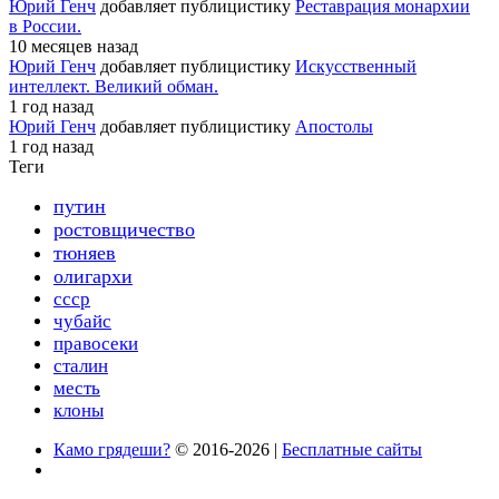
Юрий Генч
добавляет публицистику
Реставрация монархии
в России.
10 месяцев назад
Юрий Генч
добавляет публицистику
Искусственный
интеллект. Великий обман.
1 год назад
Юрий Генч
добавляет публицистику
Апостолы
1 год назад
Теги
путин
ростовщичество
тюняев
олигархи
ссср
чубайс
правосеки
сталин
месть
клоны
Камо грядеши?
© 2016-2026 |
Бесплатные сайты