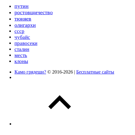
путин
ростовщичество
тюняев
олигархи
ссср
чубайс
правосеки
сталин
месть
клоны
Камо грядеши?
© 2016-2026 |
Бесплатные сайты