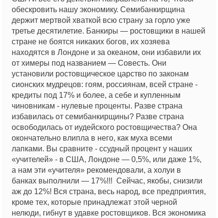
обескровить нашу экономику. Семибанкирщина
держит мертвой хваткой всю страну за горло уже
третье десятилетие. Банкиры — ростовщики в нашей
стране не боятся никаких богов, их хозяева
находятся в Лондоне и за океаном, они избавили их
от химеры под названием — Совесть. Они
установили ростовщическое царство по законам
сионских мудрецов: гоям, россиянам, всей стране -
кредиты под 17% и более, а себе и купленным
чиновникам - нулевые проценты. Разве страна
избавилась от семибанкирщины? Разве страна
освободилась от иудейского ростовщичества? Она
окончательно влипла в него, как муха всеми
лапками. Вы сравните - ссудный процент у наших
«учителей» - в США, Лондоне — 0,5%, или даже 1%,
а нам эти «учителя» рекомендовали, а холуи в
банках выполнили — 17%!!! Сейчас, якобы, снизили
аж до 12%! Вся страна, весь народ, все предприятия,
кроме тех, которые принадлежат этой черной
нелюди, гибнут в удавке ростовщиков. Вся экономика