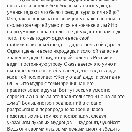
показаться вполне безобидным занятием, когда
умники гадают, что было прежде: курица или яйцо?
Или, как во времена инквизиции монахи спорили: а
сколько же чертей уместится на кончике иглы? Но
наши умники в правительстве домудрствовались до
того, что «выгодно» отдали весь свой
стабилизационный фонд — дяде с большой дороги.
Отдали деньги всего народа да и золотой запас на
хранение дяде Сэму, который только в России и
видит постоянную угрозу. Оказывается это умно и
выгодно золото и свой запасец денег отдать дяде,
как в той пословице: «Жену отдай дяде, а сам иди к
бл...». Это мудро с точки зрения нашего
правительства и думы. Вот тут весьма уместно
спросить: а наше ли это правительство и наша ли это
дума? Большинство предприятий в стране
разграблено и перепродано за гроши через
подставных лиц тем же иностранцам, следуя
указаниям лукавых мудрецов — кудренят, чубайсят.
Ведь они своими лукавыми речами смогли убедить