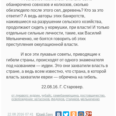
обанкрочено совхозов и колхозов, сколько
обезлюдело после этого сел, деревень? Кто за это
ответит? А ведь авторы этих банкротств,
нажившиеся на разрушении сельского хозяйства,
продолжают сидеть у кормушки, при власти! И только
отдельные сильные личности, такие, как Василий
Мельниченко, не боятся говорить об этих
преступления оккупационной власти.
И все эти лукавые советы, приводящие к
гибели страны, происходят от одного знаменателя
под названием — иудеи. Это они захватили власть в
стране, а ведь всем известно, что страна, в которой
власть захватили евреи — обречена на гибель.
22.08.16. Г. Старовер.
от лукавого: кудрин
,
чубайс
,
семибанкирщина
,
ростовщичество
,
освобождение: катасонов
,
федоров
,
стариков
,
мельниченко
22.08.2016
07:41
Юрий Генч