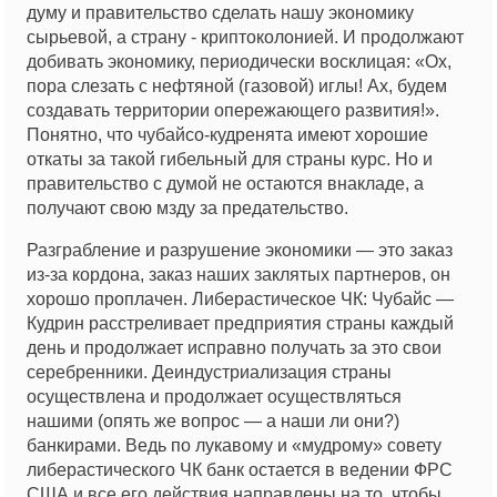
думу и правительство сделать нашу экономику
сырьевой, а страну - криптоколонией. И продолжают
добивать экономику, периодически восклицая: «Ох,
пора слезать с нефтяной (газовой) иглы! Ах, будем
создавать территории опережающего развития!».
Понятно, что чубайсо-кудренята имеют хорошие
откаты за такой гибельный для страны курс. Но и
правительство с думой не остаются внакладе, а
получают свою мзду за предательство.
Разграбление и разрушение экономики — это заказ
из-за кордона, заказ наших заклятых партнеров, он
хорошо проплачен. Либерастическое ЧК: Чубайс —
Кудрин расстреливает предприятия страны каждый
день и продолжает исправно получать за это свои
серебренники. Деиндустриализация страны
осуществлена и продолжает осуществляться
нашими (опять же вопрос — а наши ли они?)
банкирами. Ведь по лукавому и «мудрому» совету
либерастического ЧК банк остается в ведении ФРС
США и все его действия направлены на то, чтобы