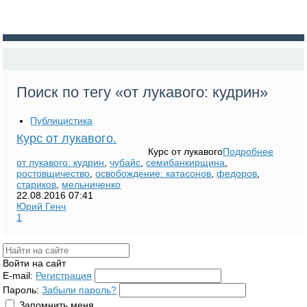
Поиск по тегу «от лукавого: кудрин»
Публицистика
Курс от лукавого.
Курс от лукавого
Подробнее
от лукавого: кудрин
,
чубайс
,
семибанкирщина
,
ростовщичество
,
освобождение: катасонов
,
федоров
,
стариков
,
мельниченко
22.08.2016
07:41
Юрий Генч
1
Войти на сайт
E-mail:
Регистрация
Пароль:
Забыли пароль?
Запомнить меня