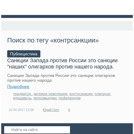
Поиск по тегу «контрсанкции»
Публицистика
Санкции Запада против России это санкции
"наших" олигархов против нашего народа.
Санкции Запада против России это санкции олигархов
против нашего народа
Подробнее
предиктор.
,
великая революция
,
контрсанкции
,
олигархи
,
куршавель
,
черномырдин
,
референдум
10.04.2017
13:06
Юрий Генч
0