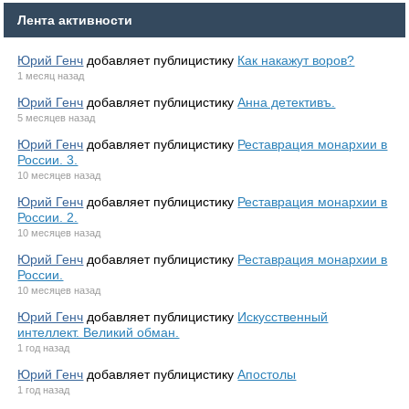
Лента активности
Юрий Генч
добавляет публицистику
Как накажут воров?
1 месяц назад
Юрий Генч
добавляет публицистику
Анна детективъ.
5 месяцев назад
Юрий Генч
добавляет публицистику
Реставрация монархии в
России. 3.
10 месяцев назад
Юрий Генч
добавляет публицистику
Реставрация монархии в
России. 2.
10 месяцев назад
Юрий Генч
добавляет публицистику
Реставрация монархии в
России.
10 месяцев назад
Юрий Генч
добавляет публицистику
Искусственный
интеллект. Великий обман.
1 год назад
Юрий Генч
добавляет публицистику
Апостолы
1 год назад