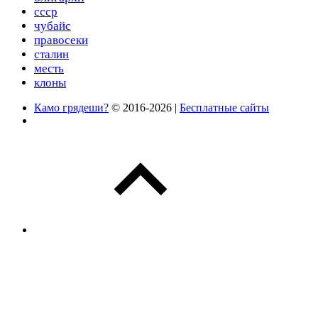
ссср
чубайс
правосеки
сталин
месть
клоны
Камо грядеши?
© 2016-2026 |
Бесплатные сайты