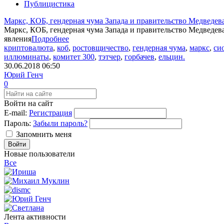
Публицистика
Маркс, КОБ, гендерная чума Запада и правительство Медведева
Маркс, КОБ, гендерная чума Запада и правительство Медведева
явления
Подробнее
криптовалюта
,
коб
,
ростовщичество
,
гендерная чума
,
маркс
,
си
иллюминаты
,
комитет 300
,
тэтчер
,
горбачев
,
ельцин.
30.06.2018
06:50
Юрий Генч
0
Войти на сайт
E-mail:
Регистрация
Пароль:
Забыли пароль?
Запомнить меня
Новые пользователи
Все
Лента активности