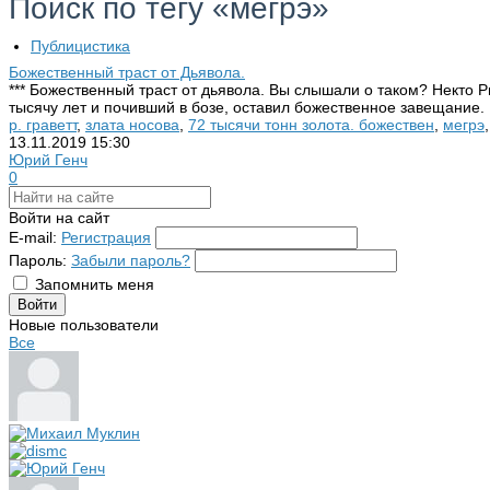
Поиск по тегу «мегрэ»
Публицистика
Божественный траст от Дьявола.
*** Божественный траст от дьявола. Вы слышали о таком? Некто 
тысячу лет и почивший в бозе, оставил божественное завещание. 
р. граветт
,
злата носова
,
72 тысячи тонн золота. божествен
,
мегрэ
13.11.2019
15:30
Юрий Генч
0
Войти на сайт
E-mail:
Регистрация
Пароль:
Забыли пароль?
Запомнить меня
Новые пользователи
Все