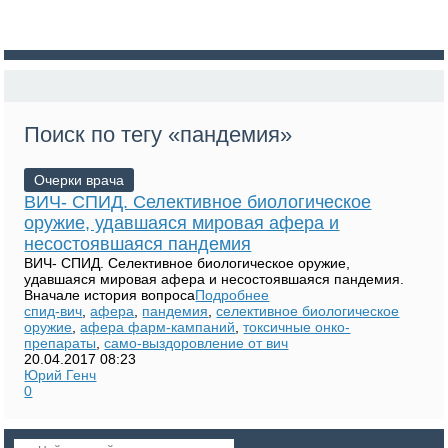
Поиск по тегу «пандемия»
Очерки врача
ВИЧ- СПИД. Селективное биологическое
оружие, удавшаяся мировая афера и
несостоявшаяся пандемия
ВИЧ- СПИД. Селективное биологическое оружие,
удавшаяся мировая афера и несостоявшаяся пандемия.
Вначале история вопроса
Подробнее
спид-вич
,
афера
,
пандемия
,
селективное биологическое
оружие
,
афера фарм-кампаний
,
токсичные онко-
препараты
,
само-выздоровление от вич
20.04.2017
08:23
Юрий Генч
0