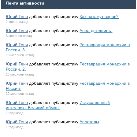
Лента активности
Юрий Генч
добавляет публицистику
Как накажут воров?
1 месяц назад
Юрий Генч
добавляет публицистику
Анна детективъ.
5 месяцев назад
Юрий Генч
добавляет публицистику
Реставрация монархии в
России. 3.
10 месяцев назад
Юрий Генч
добавляет публицистику
Реставрация монархии в
России. 2.
10 месяцев назад
Юрий Генч
добавляет публицистику
Реставрация монархии в
России.
10 месяцев назад
Юрий Генч
добавляет публицистику
Искусственный
интеллект. Великий обман.
1 год назад
Юрий Генч
добавляет публицистику
Апостолы
1 год назад