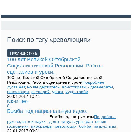
Поиск по тегу «революция»
Публицистика
100 лет Великой Октябрьской
Социалистической Революции. Работа
сценариев и уроки.
100 лет Великой Октябрьской Социалистической
Революции. Работа сценариев и уроки
Подробнее
дуста нет
,
но вы держитесь
,
аристократы - дегенераты
,
революция
,
сценарий
,
уроки
,
иуда- горби
20.04.2017
10:41
Юрий Генч
0
Бомба под национальную идею.
Бомба под патриотизм
Подробнее
руководители науки.
,
деятели культуры
,
ран
,
сечин
,
господчики
,
иносранцы
,
революция
,
бомба
,
патриотизм
22.01.2017
09:51