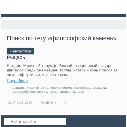
Поиск по тегу «философский камень»
Фантастика
Рыцарь
Рыцарь. Мрачный триумф. Рослый, израненный рыцарь
двигался среди онемевшей толпы. Усталый конь плелся за
ним, пофыркивая, и кося глазом
Подробнее
рыцарь
,
инквизитор
,
алхимик
,
король
,
принцесса
,
дорквуд
,
философский камень
,
палач
,
дракон
,
колдун
31.07.2016
12:32
Юрий Генч
0