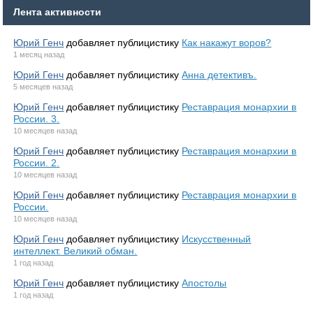
Лента активности
Юрий Генч
добавляет публицистику
Как накажут воров?
1 месяц назад
Юрий Генч
добавляет публицистику
Анна детективъ.
5 месяцев назад
Юрий Генч
добавляет публицистику
Реставрация монархии в
России. 3.
10 месяцев назад
Юрий Генч
добавляет публицистику
Реставрация монархии в
России. 2.
10 месяцев назад
Юрий Генч
добавляет публицистику
Реставрация монархии в
России.
10 месяцев назад
Юрий Генч
добавляет публицистику
Искусственный
интеллект. Великий обман.
1 год назад
Юрий Генч
добавляет публицистику
Апостолы
1 год назад