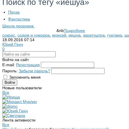
Поиск по тегу «иешуа»
Проза
Фантастика
Школа пророков.
&nb
Подробнее
сократ.
,
содом и гоморра
,
моисей
,
иешуа
,
заратуштра
,
гуатама
,
ш
18.09.2016
07:14
Юрий Генч
0
Войти на сайт
E-mail:
Регистрация
Пароль:
Забыли пароль?
Запомнить меня
Новые пользователи
Все
Лента активности
Вся