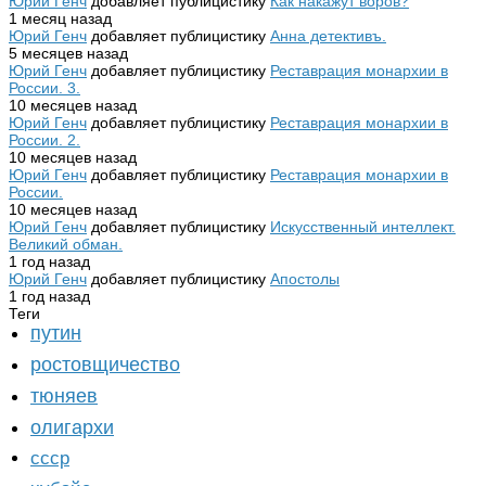
Юрий Генч
добавляет публицистику
Как накажут воров?
1 месяц назад
Юрий Генч
добавляет публицистику
Анна детективъ.
5 месяцев назад
Юрий Генч
добавляет публицистику
Реставрация монархии в
России. 3.
10 месяцев назад
Юрий Генч
добавляет публицистику
Реставрация монархии в
России. 2.
10 месяцев назад
Юрий Генч
добавляет публицистику
Реставрация монархии в
России.
10 месяцев назад
Юрий Генч
добавляет публицистику
Искусственный интеллект.
Великий обман.
1 год назад
Юрий Генч
добавляет публицистику
Апостолы
1 год назад
Теги
путин
ростовщичество
тюняев
олигархи
ссср