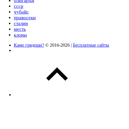
олигархи
ссср
чубайс
правосеки
сталин
месть
клоны
Камо грядеши?
© 2016-2026 |
Бесплатные сайты