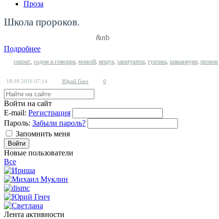
Проза
Школа пророков.
&nb
Подробнее
сократ.
,
содом и гоморра
,
моисей
,
иешуа
,
заратуштра
,
гуатама
,
шакьямуни
,
пророк
18.09.2016
07:14
Юрий Генч
0
Войти на сайт
E-mail:
Регистрация
Пароль:
Забыли пароль?
Запомнить меня
Новые пользователи
Все
Лента активности