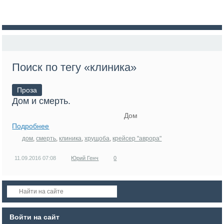
Поиск по тегу «клиника»
Проза
Дом и смерть.
Дом
Подробнее
дом
,
смерть
,
клиника
,
хрущоба
,
крейсер "аврора"
11.09.2016
07:08
Юрий Генч
0
Войти на сайт