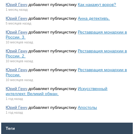
Юрий Генч
добавляет публицистику
Как накажут воров?
1 месяц назад
Юрий Генч
добавляет публицистику
Анна детективъ.
5 месяцев назад
Юрий Генч
добавляет публицистику
Реставрация монархии в
России. 3.
10 месяцев назад
Юрий Генч
добавляет публицистику
Реставрация монархии в
России. 2.
10 месяцев назад
Юрий Генч
добавляет публицистику
Реставрация монархии в
России.
10 месяцев назад
Юрий Генч
добавляет публицистику
Искусственный
интеллект. Великий обман.
1 год назад
Юрий Генч
добавляет публицистику
Апостолы
1 год назад
Теги